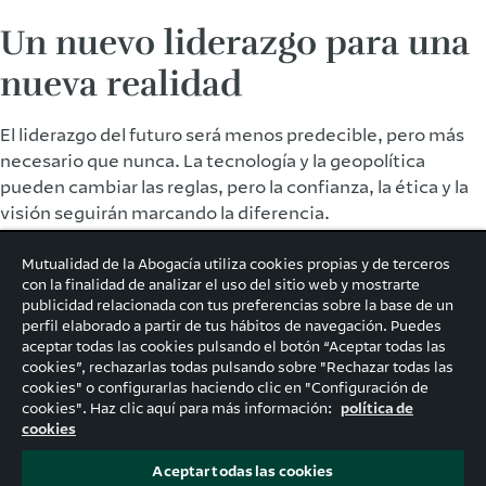
Un nuevo liderazgo para una
nueva realidad
El liderazgo del futuro será menos predecible, pero más
necesario que nunca. La tecnología y la geopolítica
pueden cambiar las reglas, pero la confianza, la ética y la
visión seguirán marcando la diferencia.
Formar líderes capaces de integrar estas cinco
Mutualidad de la Abogacía utiliza cookies propias y de terceros
competencias —IA, ciberseguridad, geopolítica, talento
con la finalidad de analizar el uso del sitio web y mostrarte
tecnológico y agilidad estratégica— es el reto de las
publicidad relacionada con tus preferencias sobre la base de un
perfil elaborado a partir de tus hábitos de navegación. Puedes
organizaciones que no quieren solo adaptarse al futuro,
aceptar todas las cookies pulsando el botón “Aceptar todas las
sino construirlo.
cookies”, rechazarlas todas pulsando sobre "Rechazar todas las
cookies" o configurarlas haciendo clic en "Configuración de
cookies". Haz clic aquí para más información:
política de
cookies
Aceptar todas las cookies