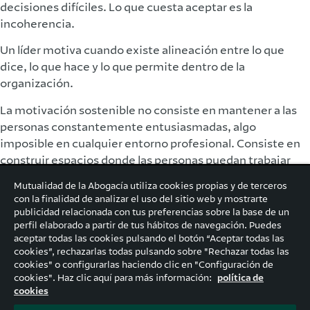
decisiones difíciles. Lo que cuesta aceptar es la
incoherencia.
Un líder motiva cuando existe alineación entre lo que
dice, lo que hace y lo que permite dentro de la
organización.
La motivación sostenible no consiste en mantener a las
personas constantemente entusiasmadas, algo
imposible en cualquier entorno profesional. Consiste en
construir espacios donde las personas puedan trabajar
con sentido, confianza y dignidad.
Mutualidad de la Abogacía utiliza cookies propias y de terceros
con la finalidad de analizar el uso del sitio web y mostrarte
Y eso requiere líderes con los que las personas puedan
publicidad relacionada con tus preferencias sobre la base de un
identificarse.
perfil elaborado a partir de tus hábitos de navegación. Puedes
aceptar todas las cookies pulsando el botón “Aceptar todas las
cookies”, rechazarlas todas pulsando sobre "Rechazar todas las
cookies" o configurarlas haciendo clic en "Configuración de
cookies". Haz clic aquí para más información:
política de
cookies