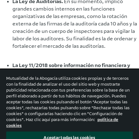
La Ley de Auditorías.
En su momento, implicó
grandes cambios internos en las funciones
organizativas de las empresas, como la rotación
externa de las firmas de la auditoría cada 10 años y la
creación de un cuerpo de inspectores para vigilar la
labor de los auditores. Su finalidad es la de ordenar y
fortalecer el mercado de las auditorías.
La Ley 11/2018 sobre información no financiera y
diversidad.
Introdujo cambios relevantes sobre el
Mutualidad de la Abogacía utiliza cookies propias y de terceros
anterior Decreto e incorporó a la normativa española
con la finalidad de analizar el uso del sitio web y mostrarte
algunas directivas europeas, como, por ejemplo:
publicidad relacionada con tus preferencias sobre la base de un
modificaciones en la legislación sobre instituciones
perfil elaborado a partir de tus hábitos de navegación. Puedes
de inversión colectiva, servicios de pago y de apoyo
aceptar todas las cookies pulsando el botón “Aceptar todas las
cookies”, rechazarlas todas pulsando sobre "Rechazar todas las
a los emprendedores y su internacionalización.
cookies" o configurarlas haciendo clic en "Configuración de
cookies". Haz clic aquí para más información:
política de
cookies
Aceptar todas las cookies