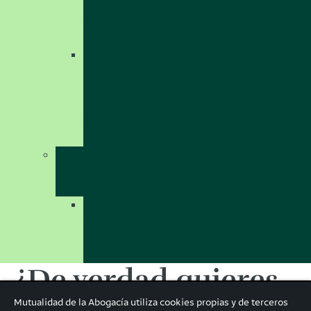
Junta
de
Gobierno
II
Edición
Programa
Líderes
de
Futuro
MANAGEMENT
AND
LEADERSHIP
Management
and
Leadership
program
¿De verdad quieres
Mutualidad de la Abogacía utiliza cookies propias y de terceros