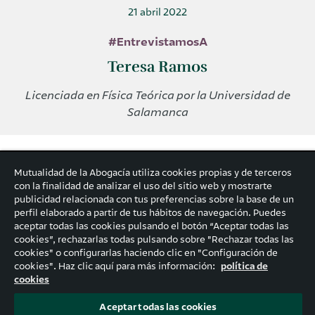
21 abril 2022
#EntrevistamosA
Teresa Ramos
Licenciada en Física Teórica por la Universidad de
Salamanca
¿Qué herramientas son necesarias
Mutualidad de la Abogacía utiliza cookies propias y de terceros
con la finalidad de analizar el uso del sitio web y mostrarte
para obtener un liderazgo ágil?
publicidad relacionada con tus preferencias sobre la base de un
perfil elaborado a partir de tus hábitos de navegación. Puedes
aceptar todas las cookies pulsando el botón “Aceptar todas las
¿Nos explicas qué es el liderazgo
cookies”, rechazarlas todas pulsando sobre "Rechazar todas las
cookies" o configurarlas haciendo clic en "Configuración de
ágil en menos de un minuto?
cookies". Haz clic aquí para más información:
política de
cookies
Aceptar todas las cookies