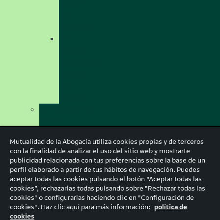
Junta
de
Gobierno
II
Edición
Programa
Líderes
de
Futuro
MANAGEMENT
AND
LEADERSHIP
Mutualidad de la Abogacía utiliza cookies propias y de terceros
Management
con la finalidad de analizar el uso del sitio web y mostrarte
and
publicidad relacionada con tus preferencias sobre la base de un
Leadership
perfil elaborado a partir de tus hábitos de navegación. Puedes
aceptar todas las cookies pulsando el botón “Aceptar todas las
program
cookies”, rechazarlas todas pulsando sobre "Rechazar todas las
José María
cookies" o configurarlas haciendo clic en "Configuración de
cookies". Haz clic aquí para más información:
política de
cookies